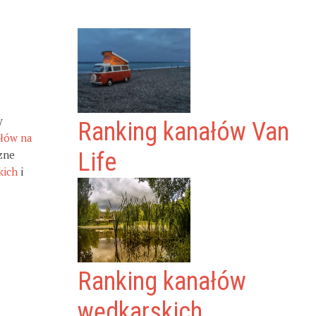
y
Ranking kanałów Van
ałów na
zne
Life
kich
i
Ranking kanałów
wędkarskich