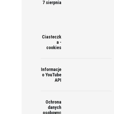
7 sierpnia
Ciasteczk
a -
cookies
Informacje
o YouTube
API
Ochrona
danych
osobowyc