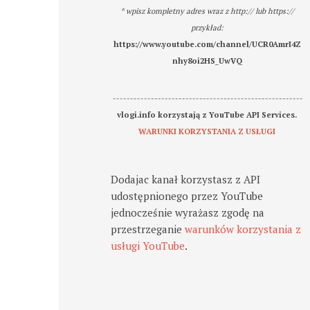
* wpisz kompletny adres wraz z http:// lub https://
przykład:
https://www.youtube.com/channel/UCR0AmrI4Z
nhy8oi2HS_UwVQ
-------------------------------------------------------
vlogi.info korzystają z YouTube API Services.
WARUNKI KORZYSTANIA Z USŁUGI
Dodajac kanał korzystasz z API
udostępnionego przez YouTube
jednocześnie wyrażasz zgodę na
przestrzeganie
warunków korzystania z
usługi YouTube
.