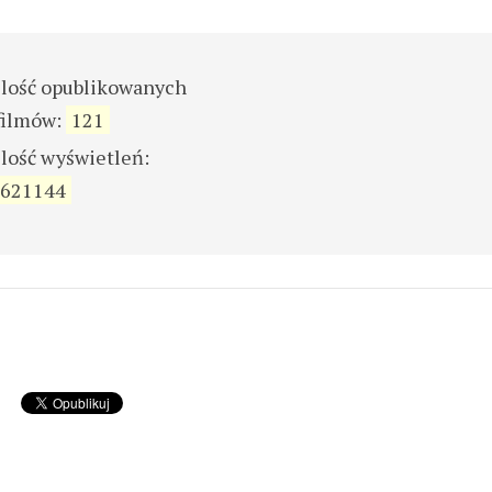
ilość opublikowanych
filmów:
121
ilość wyświetleń:
621144