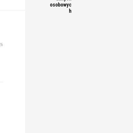
osobowyc
h
26