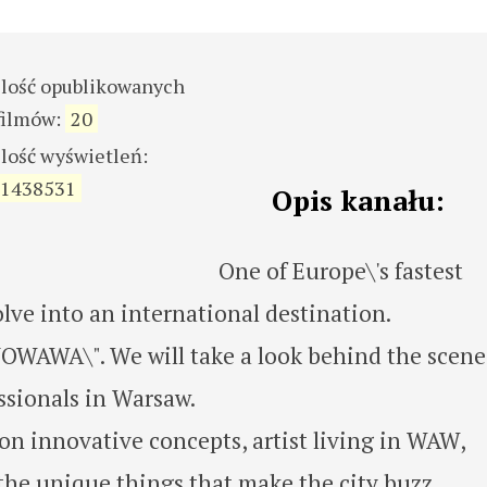
ilość opublikowanych
filmów:
20
ilość wyświetleń:
1438531
Opis kanału:
One of Europe\'s fastest
lve into an international destination.
"NOWAWA\". We will take a look behind the scene
ssionals in Warsaw.
on innovative concepts, artist living in WAW,
the unique things that make the city buzz.