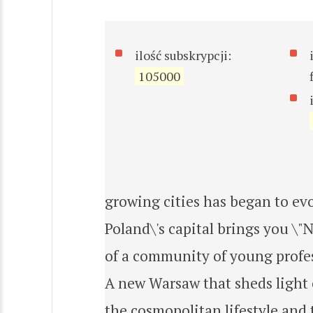
ilość subskrypcji:
105000
growing cities has began to evo
Poland\'s capital brings you \
of a community of young profe
A new Warsaw that sheds light 
the cosmopolitan lifestyle and 