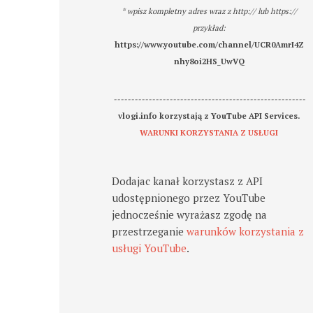
* wpisz kompletny adres wraz z http:// lub https://
przykład:
https://www.youtube.com/channel/UCR0AmrI4Z
nhy8oi2HS_UwVQ
-------------------------------------------------------
vlogi.info korzystają z YouTube API Services.
WARUNKI KORZYSTANIA Z USŁUGI
Dodajac kanał korzystasz z API
udostępnionego przez YouTube
jednocześnie wyrażasz zgodę na
przestrzeganie
warunków korzystania z
usługi YouTube
.