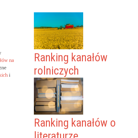
y
Ranking kanałów
ałów na
zne
rolniczych
kich
i
Ranking kanałów o
literaturze