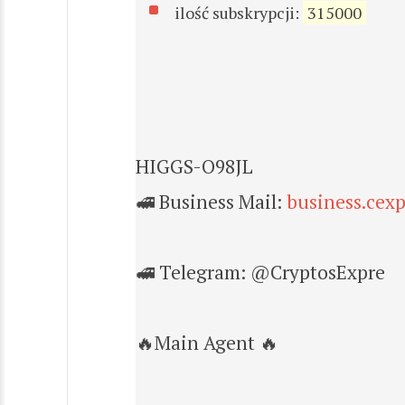
ilość subskrypcji:
315000
HIGGS-O98JL
🚅 Business Mail:
business.cex
🚅 Telegram: @CryptosExpre
🔥Main Agent 🔥