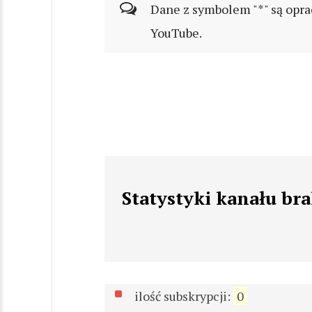
Dane z symbolem "*" są opra
YouTube.
Statystyki kanału br
ilość subskrypcji:
0