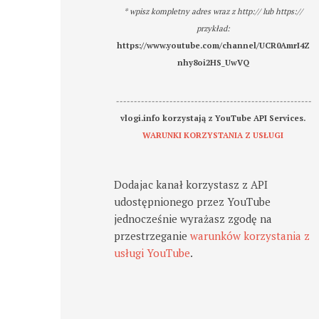
* wpisz kompletny adres wraz z http:// lub https://
przykład:
https://www.youtube.com/channel/UCR0AmrI4Z
nhy8oi2HS_UwVQ
-------------------------------------------------------
vlogi.info korzystają z YouTube API Services.
WARUNKI KORZYSTANIA Z USŁUGI
Dodajac kanał korzystasz z API
udostępnionego przez YouTube
jednocześnie wyrażasz zgodę na
przestrzeganie
warunków korzystania z
usługi YouTube
.