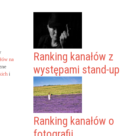
y
Ranking kanałów z
ałów na
zne
występami stand-up
kich
i
Ranking kanałów o
fotografii