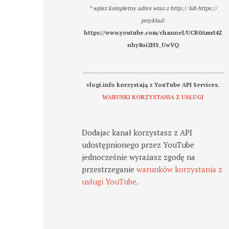
* wpisz kompletny adres wraz z http:// lub https://
przykład:
https://www.youtube.com/channel/UCR0AmrI4Z
nhy8oi2HS_UwVQ
-------------------------------------------------------
vlogi.info korzystają z YouTube API Services.
WARUNKI KORZYSTANIA Z USŁUGI
Dodajac kanał korzystasz z API
udostępnionego przez YouTube
jednocześnie wyrażasz zgodę na
przestrzeganie
warunków korzystania z
usługi YouTube
.