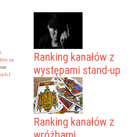
y
Ranking kanałów z
ałów na
zne
występami stand-up
kich
i
Ranking kanałów z
wróżbami