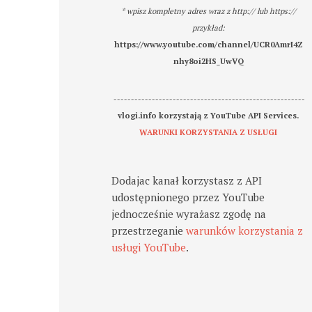
* wpisz kompletny adres wraz z http:// lub https://
przykład:
https://www.youtube.com/channel/UCR0AmrI4Z
nhy8oi2HS_UwVQ
-------------------------------------------------------
vlogi.info korzystają z YouTube API Services.
WARUNKI KORZYSTANIA Z USŁUGI
Dodajac kanał korzystasz z API
udostępnionego przez YouTube
jednocześnie wyrażasz zgodę na
przestrzeganie
warunków korzystania z
usługi YouTube
.