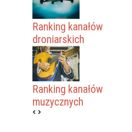
Ranking kanałów
droniarskich
DOWLANIEC
Ranking kanałów
TYSIECY PL)
muzycznych