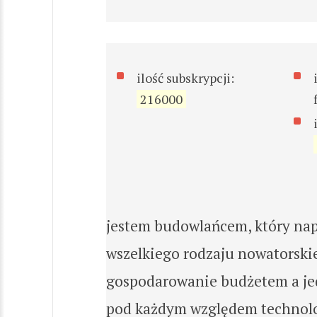
ilość subskrypcji:
216000
jestem budowlańcem, który nap
wszelkiego rodzaju nowatorski
gospodarowanie budżetem a je
pod każdym względem technolog