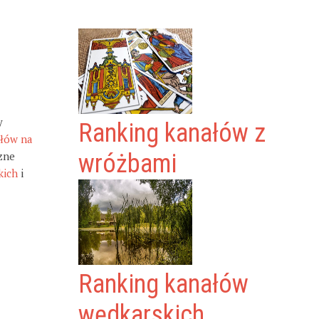
y
Ranking kanałów z
ałów na
zne
wróżbami
kich
i
Ranking kanałów
wędkarskich