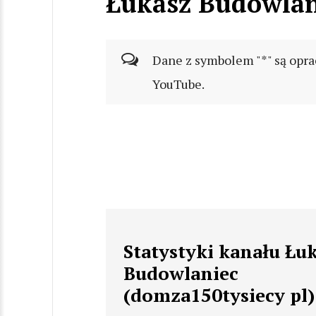
Łukasz Budowlan
Dane z symbolem "*" są opra
YouTube.
Statystyki kanału Łu
Budowlaniec
(domza150tysiecy pl)