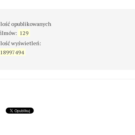
ilość opublikowanych
filmów:
129
ilość wyświetleń:
18997494