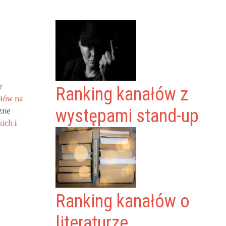
y
Ranking kanałów z
ałów na
zne
występami stand-up
kich
i
Ranking kanałów o
literaturze