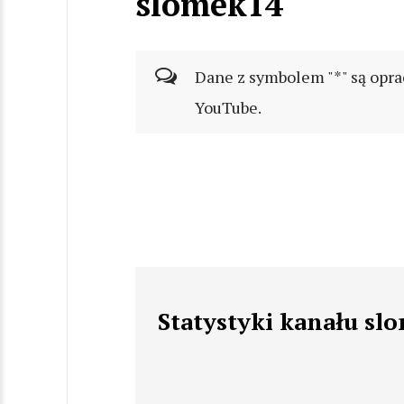
slomek14
Dane z symbolem "*" są opra
YouTube.
Statystyki kanału sl