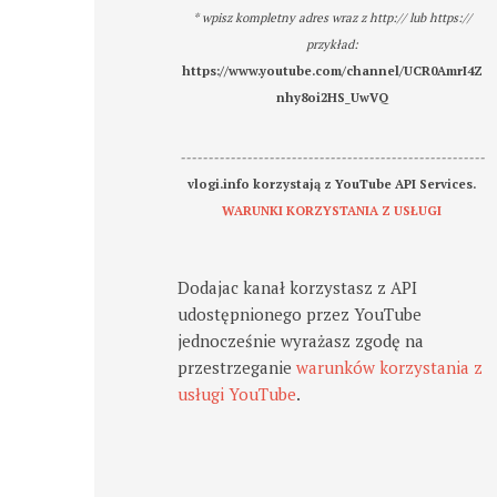
* wpisz kompletny adres wraz z http:// lub https://
przykład:
https://www.youtube.com/channel/UCR0AmrI4Z
nhy8oi2HS_UwVQ
-------------------------------------------------------
vlogi.info korzystają z YouTube API Services.
WARUNKI KORZYSTANIA Z USŁUGI
Dodajac kanał korzystasz z API
udostępnionego przez YouTube
jednocześnie wyrażasz zgodę na
przestrzeganie
warunków korzystania z
usługi YouTube
.