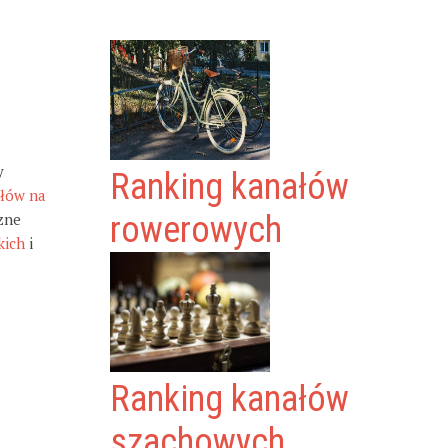
y
Ranking kanałów
ałów na
zne
rowerowych
kich
i
Ranking kanałów
szachowych