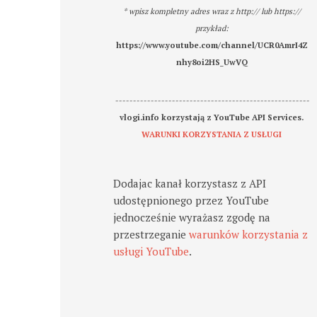
* wpisz kompletny adres wraz z http:// lub https://
przykład:
https://www.youtube.com/channel/UCR0AmrI4Z
nhy8oi2HS_UwVQ
-------------------------------------------------------
vlogi.info korzystają z YouTube API Services.
WARUNKI KORZYSTANIA Z USŁUGI
Dodajac kanał korzystasz z API
udostępnionego przez YouTube
jednocześnie wyrażasz zgodę na
przestrzeganie
warunków korzystania z
usługi YouTube
.