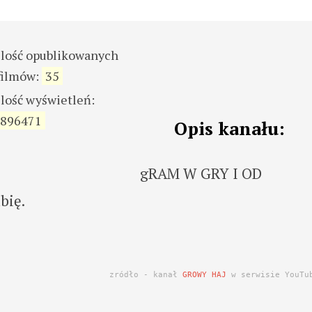
ilość opublikowanych
filmów:
35
ilość wyświetleń:
896471
Opis kanału:
gRAM W GRY I OD
bię.
zródło - kanał
GROWY HAJ
w serwisie YouTu