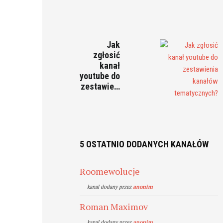
Jak
zgłosić
kanał
youtube do
zestawie…
5 OSTATNIO DODANYCH KANAŁÓW
Roomewolucje
kanal dodany przez
anonim
Roman Maximov
kanal dodany przez
anonim