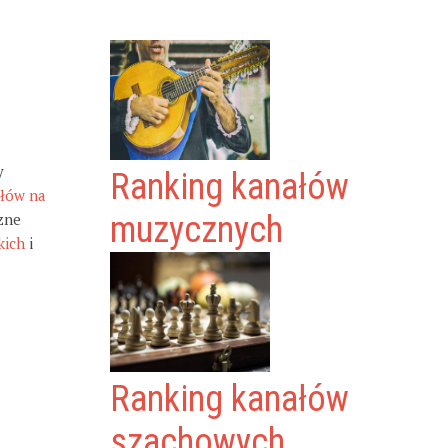
y
Ranking kanałów
ałów na
zne
muzycznych
kich
i
Ranking kanałów
szachowych