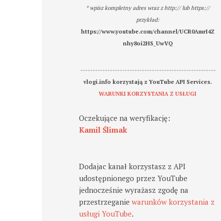
* wpisz kompletny adres wraz z http:// lub https://
przykład:
https://www.youtube.com/channel/UCR0AmrI4Z
nhy8oi2HS_UwVQ
-------------------------------------------------------
vlogi.info korzystają z YouTube API Services.
WARUNKI KORZYSTANIA Z USŁUGI
Oczekujące na weryfikację:
Kamil Ślimak
Dodajac kanał korzystasz z API
udostępnionego przez YouTube
jednocześnie wyrażasz zgodę na
przestrzeganie
warunków korzystania z
usługi YouTube
.