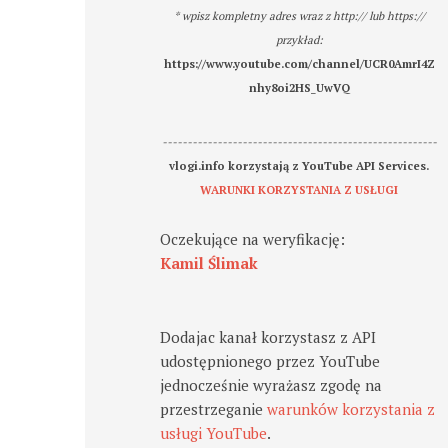
* wpisz kompletny adres wraz z http:// lub https://
przykład:
https://www.youtube.com/channel/UCR0AmrI4Z
nhy8oi2HS_UwVQ
-------------------------------------------------------
vlogi.info korzystają z YouTube API Services.
WARUNKI KORZYSTANIA Z USŁUGI
Oczekujące na weryfikację:
Kamil Ślimak
Dodajac kanał korzystasz z API
udostępnionego przez YouTube
jednocześnie wyrażasz zgodę na
przestrzeganie
warunków korzystania z
usługi YouTube
.