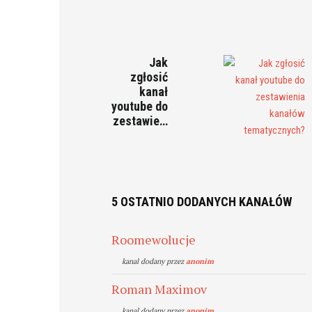
Jak
zgłosić
kanał
youtube do
zestawie…
5 OSTATNIO DODANYCH KANAŁÓW
Roomewolucje
kanal dodany przez
anonim
Roman Maximov
kanal dodany przez
anonim