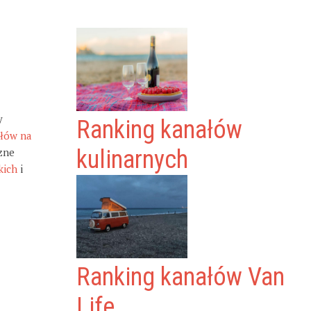
y
Ranking kanałów
ałów na
zne
kulinarnych
kich
i
Ranking kanałów Van
Life