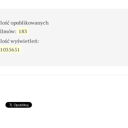
ilość opublikowanych
filmów:
183
ilość wyświetleń:
1035651