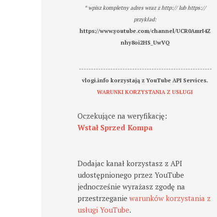
* wpisz kompletny adres wraz z http:// lub https://
przykład:
https://www.youtube.com/channel/UCR0AmrI4Z
nhy8oi2HS_UwVQ
-------------------------------------------------------
vlogi.info korzystają z YouTube API Services.
WARUNKI KORZYSTANIA Z USŁUGI
Oczekujące na weryfikację:
Wstał Sprzed Kompa
Dodajac kanał korzystasz z API
udostępnionego przez YouTube
jednocześnie wyrażasz zgodę na
przestrzeganie
warunków korzystania z
usługi YouTube
.