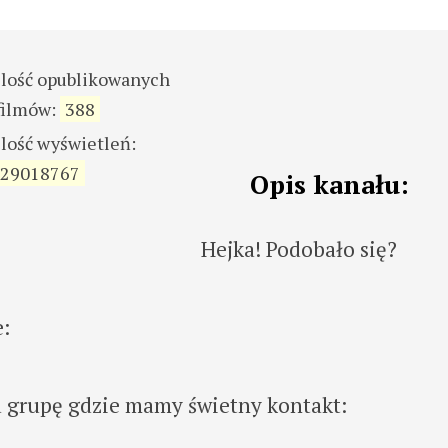
ilość opublikowanych
filmów:
388
ilość wyświetleń:
29018767
Opis kanału:
Hejka! Podobało się?
e:
grupę gdzie mamy świetny kontakt: