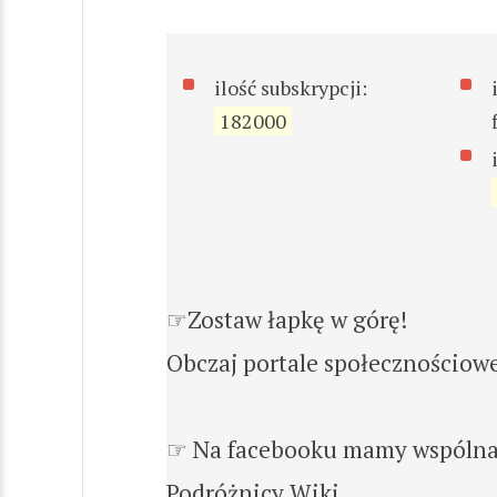
ilość subskrypcji:
182000
☞Zostaw łapkę w górę!
Obczaj portale społecznościow
☞ Na facebooku mamy wspólna 
Podróżnicy Wiki