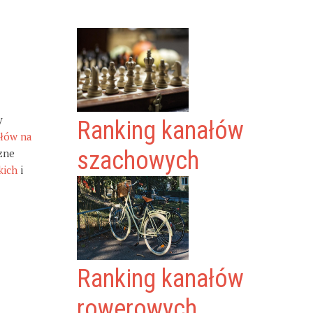
y
Ranking kanałów
ałów na
zne
szachowych
kich
i
Ranking kanałów
rowerowych