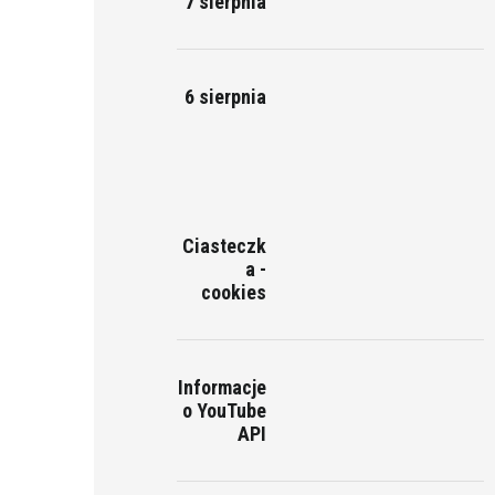
7 sierpnia
6 sierpnia
Ciasteczk
a -
cookies
Informacje
o YouTube
API