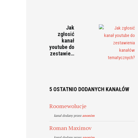
Jak
zgłosić
kanał
youtube do
zestawie…
5 OSTATNIO DODANYCH KANAŁÓW
Roomewolucje
kanal dodany przez
anonim
Roman Maximov
kanal dodany przez
anonim