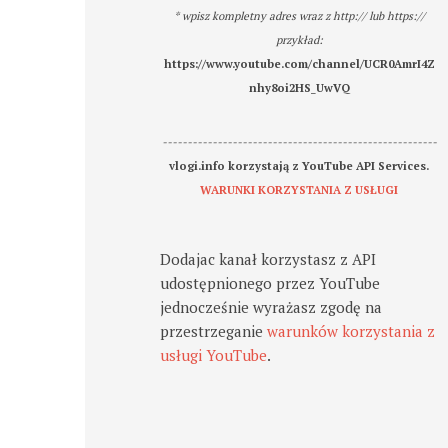
* wpisz kompletny adres wraz z http:// lub https://
przykład:
https://www.youtube.com/channel/UCR0AmrI4Z
nhy8oi2HS_UwVQ
-------------------------------------------------------
vlogi.info korzystają z YouTube API Services.
WARUNKI KORZYSTANIA Z USŁUGI
Dodajac kanał korzystasz z API
udostępnionego przez YouTube
jednocześnie wyrażasz zgodę na
przestrzeganie
warunków korzystania z
usługi YouTube
.