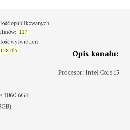
ilość opublikowanych
filmów:
117
ilość wyświetleń:
158165
Opis kanału:
Procesor: Intel Core i5
e 1060 6GB
8GB)