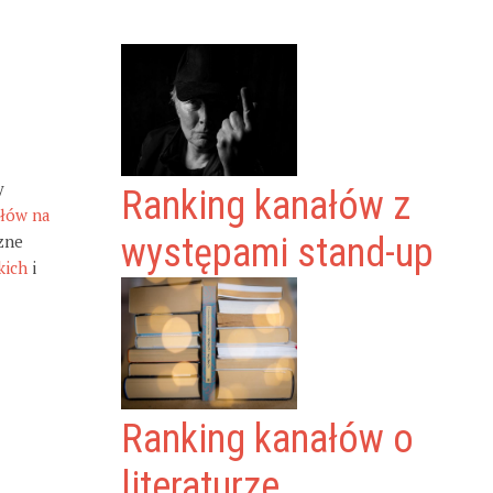
y
Ranking kanałów z
ałów na
zne
występami stand-up
kich
i
Ranking kanałów o
literaturze