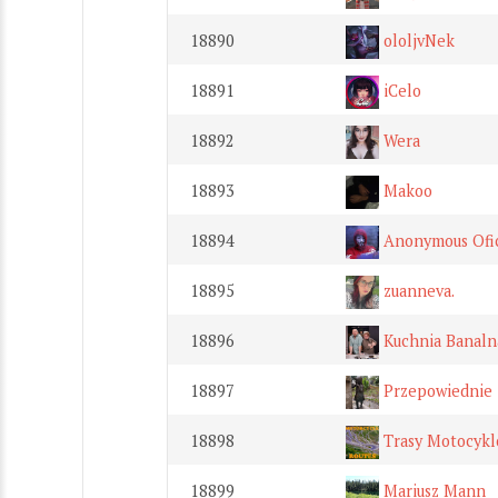
18890
ololjvNek
18891
iCelo
18892
Wera
18893
Makoo
18894
Anonymous Ofic
18895
zuanneva.
18896
Kuchnia Banaln
18897
Przepowiednie 
18898
Trasy Motocyk
18899
Mariusz Mann