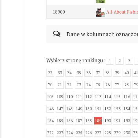
18900
All About Fishi
Dane w kolumnach oznaczonyc
Wybierz stronę rankingu:
1
2
3
32
33
34
35
36
37
38
39
40
4
70
71
72
73
74
75
76
77
78
7
108
109
110
111
112
113
114
115
116
11
146
147
148
149
150
151
152
153
154
15
184
185
186
187
188
189
190
191
192
19
222
223
224
225
226
227
228
229
230
23