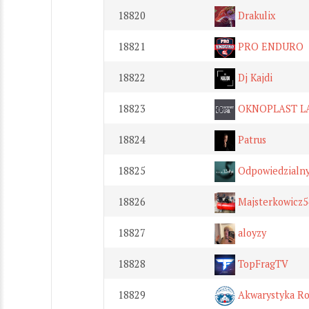
18820
Drakulix
18821
PRO ENDURO
18822
Dj Kajdi
18823
OKNOPLAST LA
18824
Patrus
18825
Odpowiedzialn
18826
Majsterkowicz5
18827
aloyzy
18828
TopFragTV
18829
Akwarystyka Ro