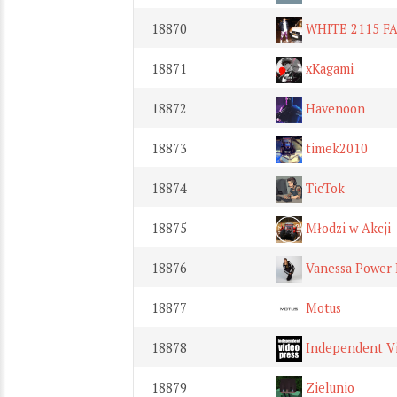
18870
WHITE 2115 F
18871
xKagami
18872
Havenoon
18873
timek2010
18874
TicTok
18875
Młodzi w Akcji
18876
Vanessa Power 
18877
Motus
18878
Independent Vi
18879
Zielunio