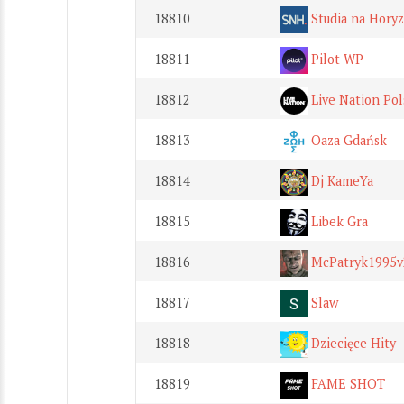
18810
Studia na Hory
18811
Pilot WP
18812
Live Nation Pol
18813
Oaza Gdańsk
18814
Dj KameYa
18815
Libek Gra
18816
McPatryk1995v
18817
Slaw
18818
Dziecięce Hity -
18819
FAME SHOT