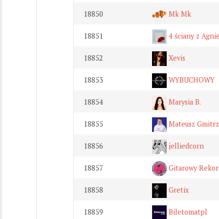
18850
Mk Mk
18851
4 ściany z Agni
18852
Xevis
18853
WYBUCHOWY
18854
Marysia B.
18855
Mateusz Gmitrza
18856
jelliedcorn
18857
Gitarowy Rekor
18858
Gretix
18859
Biletomatpl