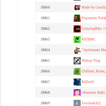
18860
Made by Caroli
18861
Poprawny Pola
18862
ColoringBike 7
18863
RSTKMC
18864
* Spełniamy Ma
18865
Wykop Vlog
18866
Chillout, Relax
18867
Millo69
18868
Okuratne Bajki
18869
Eventual422