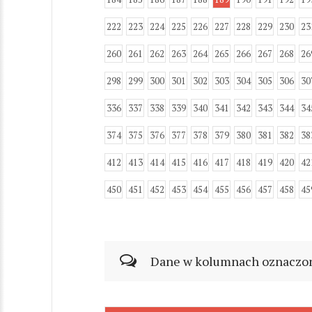
222
223
224
225
226
227
228
229
230
23
260
261
262
263
264
265
266
267
268
26
298
299
300
301
302
303
304
305
306
30
336
337
338
339
340
341
342
343
344
34
374
375
376
377
378
379
380
381
382
38
412
413
414
415
416
417
418
419
420
42
450
451
452
453
454
455
456
457
458
45
Dane w kolumnach oznaczonyc