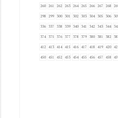
260
261
262
263
264
265
266
267
268
26
298
299
300
301
302
303
304
305
306
30
336
337
338
339
340
341
342
343
344
34
374
375
376
377
378
379
380
381
382
38
412
413
414
415
416
417
418
419
420
42
450
451
452
453
454
455
456
457
458
45