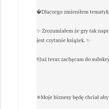
🔱Dlaczego zmieniłem tematykę
✨ Zrozumiałem że gry tak napr
jest czytanie książek. ✨
‼️Już teraz zachęcam do subskry
✳️Moje biznesy będę chciał aby