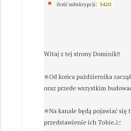
ilość subskrypcji:
3420
Witaj z tej strony Dominik‼️
✳️Od końca października zaczął
oraz przede wszystkim budować 
✳️Na kanale będą pojawiać się 
przedstawienie ich Tobie.💹