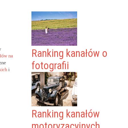
y
Ranking kanałów o
ałów na
zne
fotografii
kich
i
Ranking kanałów
motoryzacyjnych