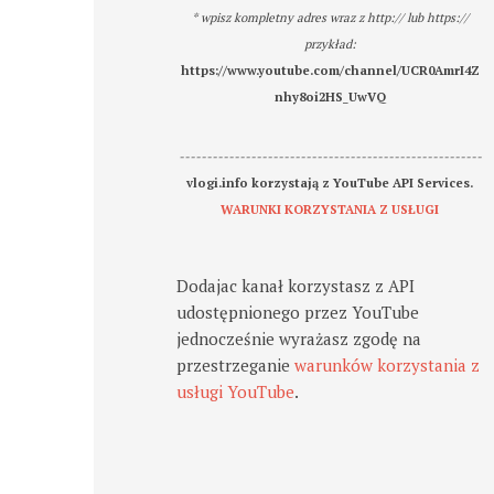
* wpisz kompletny adres wraz z http:// lub https://
przykład:
https://www.youtube.com/channel/UCR0AmrI4Z
nhy8oi2HS_UwVQ
-------------------------------------------------------
vlogi.info korzystają z YouTube API Services.
WARUNKI KORZYSTANIA Z USŁUGI
Dodajac kanał korzystasz z API
udostępnionego przez YouTube
jednocześnie wyrażasz zgodę na
przestrzeganie
warunków korzystania z
usługi YouTube
.