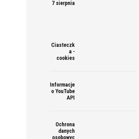
7 sierpnia
Ciasteczk
a -
cookies
Informacje
o YouTube
API
Ochrona
danych
osobowyc