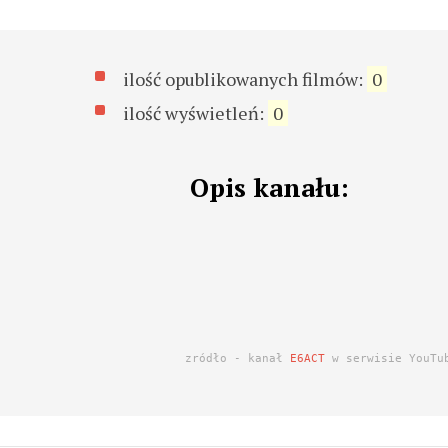
ilość opublikowanych filmów:
0
ilość wyświetleń:
0
Opis kanału:
zródło - kanał
E6ACT
w serwisie YouTu