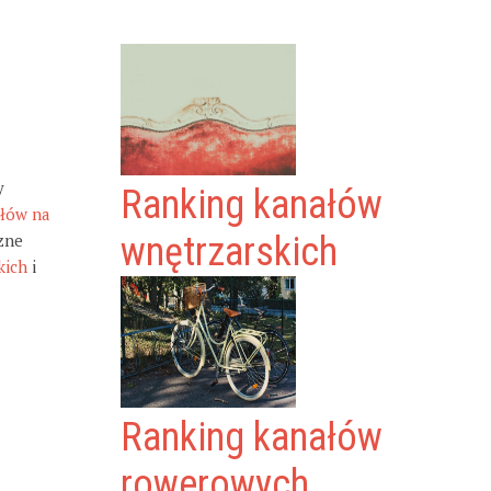
y
Ranking kanałów
ałów na
zne
wnętrzarskich
kich
i
Ranking kanałów
rowerowych