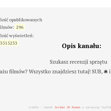
ilość opublikowanych
filmów:
296
ilość wyświetleń:
3515233
Opis kanału:
Szukasz recenzji sprzętu
żu filmów? Wszystko znajdziesz tutaj! SUB, 🛎 i
zródło - kanał
Jordan JK Koman
w serwisie YouTu