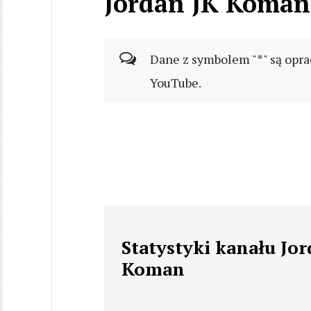
Jordan JK Koman
Dane z symbolem "*" są opra
YouTube.
Statystyki kanału Jor
Koman