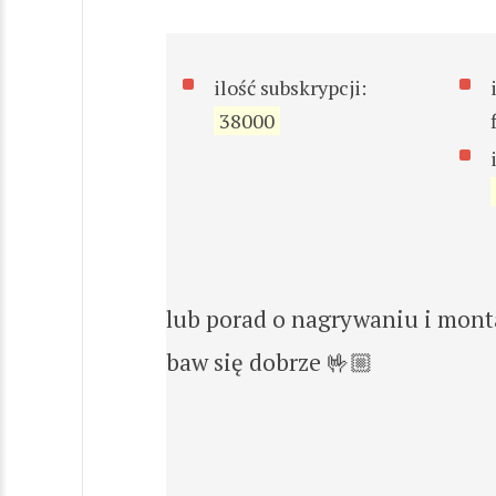
ilość subskrypcji:
38000
lub porad o nagrywaniu i monta
baw się dobrze 🤟🏼