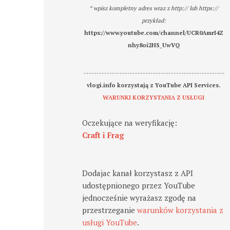
* wpisz kompletny adres wraz z http:// lub https://
przykład:
https://www.youtube.com/channel/UCR0AmrI4Z
nhy8oi2HS_UwVQ
-------------------------------------------------------
vlogi.info korzystają z YouTube API Services.
WARUNKI KORZYSTANIA Z USŁUGI
Oczekujące na weryfikację:
Craft i Frag
Dodajac kanał korzystasz z API
udostępnionego przez YouTube
jednocześnie wyrażasz zgodę na
przestrzeganie
warunków korzystania z
usługi YouTube
.