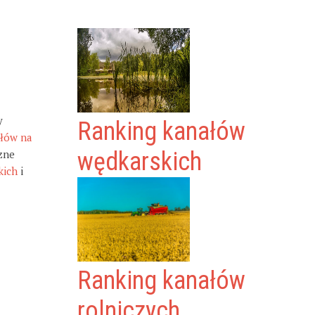
y
Ranking kanałów
ałów na
zne
wędkarskich
kich
i
Ranking kanałów
rolniczych