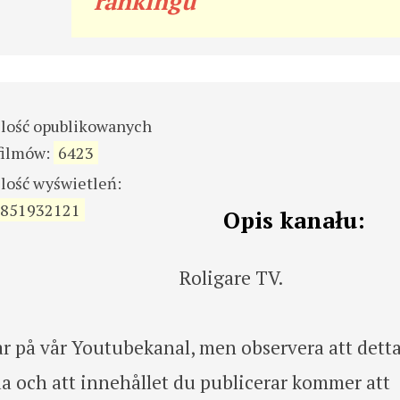
rankingu
ilość opublikowanych
filmów:
6423
ilość wyświetleń:
851932121
Opis kanału:
Roligare TV.
r på vår Youtubekanal, men observera att dett
a och att innehållet du publicerar kommer att