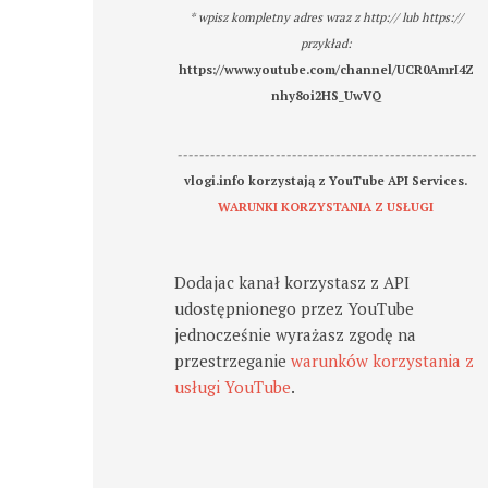
* wpisz kompletny adres wraz z http:// lub https://
przykład:
https://www.youtube.com/channel/UCR0AmrI4Z
nhy8oi2HS_UwVQ
-------------------------------------------------------
vlogi.info korzystają z YouTube API Services.
WARUNKI KORZYSTANIA Z USŁUGI
Dodajac kanał korzystasz z API
udostępnionego przez YouTube
jednocześnie wyrażasz zgodę na
przestrzeganie
warunków korzystania z
usługi YouTube
.