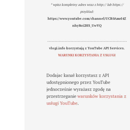
* wpisz kompletny adres wraz z http:// lub https://
przykład:
https://www.youtube.com/channel/UCR0AmrI4Z
nhy8oi2HS_UwVQ
-------------------------------------------------------
vlogi.info korzystają z YouTube API Services.
WARUNKI KORZYSTANIA Z USŁUGI
Dodajac kanał korzystasz z API
udostępnionego przez YouTube
jednocześnie wyrażasz zgodę na
przestrzeganie
warunków korzystania z
usługi YouTube
.