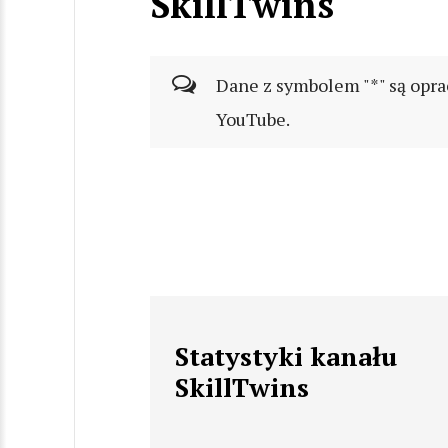
SkillTwins
Dane z symbolem "*" są opra
YouTube.
Statystyki kanału
SkillTwins