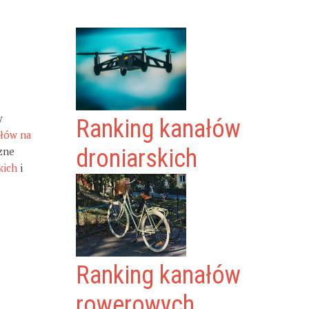
y
Ranking kanałów
ałów na
zne
droniarskich
kich
i
Ranking kanałów
rowerowych