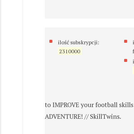
ilość subskrypcji:
2310000
to IMPROVE your football skil
ADVENTURE! // SkillTwins.