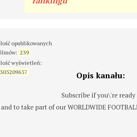
rankingu
ilość opublikowanych
filmów:
239
ilość wyświetleń:
305209657
Opis kanału:
Subscribe if you\'re ready
ls and to take part of our WORLDWIDE FOOTBAL