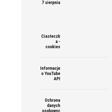
7 sierpnia
Ciasteczk
a -
cookies
Informacje
o YouTube
API
Ochrona
danych
osobowyc