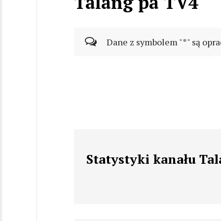
Talang på TV4
Dane z symbolem "*" są opra
Statystyki kanału Ta