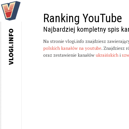
Ranking YouTube
Najbardziej kompletny spis k
VLOGI.INFO
Na stronie vlogi.info znajdziesz zawierają
polskich kanałów na youtube
. Znajdziesz 
oraz zestawienie kanałów
ukraińskich
i
szw