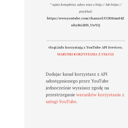
* wpisz kompletny adres wraz z http:// lub https://
przykład:
https://www.youtube.com/channel/UCR0AmrI4Z
nhy8oi2HS_UwVQ
-------------------------------------------------------
vlogi.info korzystają z YouTube API Services.
WARUNKI KORZYSTANIA Z USŁUGI
Dodajac kanał korzystasz z API
udostępnionego przez YouTube
jednocześnie wyrażasz zgodę na
przestrzeganie
warunków korzystania z
usługi YouTube
.