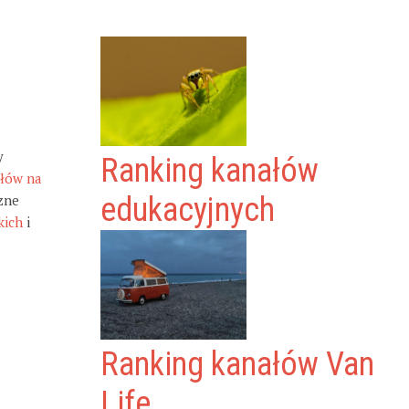
y
Ranking kanałów
ałów na
zne
edukacyjnych
kich
i
Ranking kanałów Van
Life