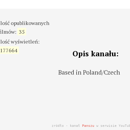
ilość opublikowanych
filmów:
35
ilość wyświetleń:
177664
Opis kanału:
Based in Poland/Czech
zródło - kanał
Panszu
w serwisie YouTu