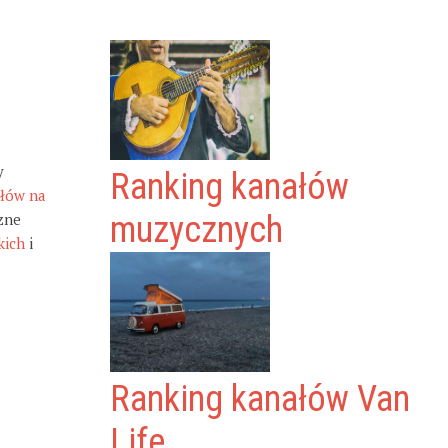
y
Ranking kanałów
ałów na
zne
muzycznych
kich
i
Ranking kanałów Van
Life