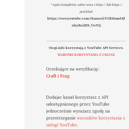
* wpisz kompletny adres wraz z http:// lub https://
przykład:
https://www.youtube.com/channel/UCR0AmrI4Z
nhy8oi2HS_UwVQ
-------------------------------------------------------
vlogi.info korzystają z YouTube API Services.
WARUNKI KORZYSTANIA Z USŁUGI
Oczekujące na weryfikację:
Craft i Frag
Dodajac kanał korzystasz z API
udostępnionego przez YouTube
jednocześnie wyrażasz zgodę na
przestrzeganie
warunków korzystania z
usługi YouTube
.