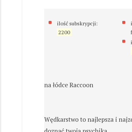
ilość subskrypcji:
2200
na łódce Raccoon
Wędkarstwo to najlepsza i najz
doznać twoja psychika