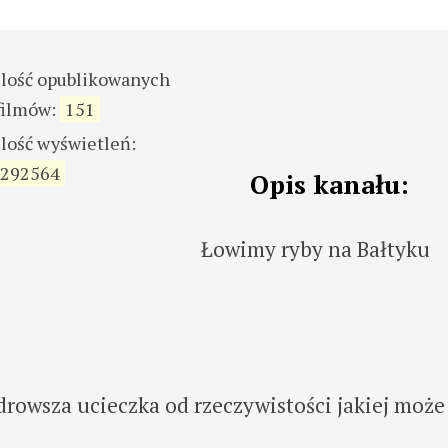
ilość opublikowanych
filmów:
151
ilość wyświetleń:
292564
Opis kanału:
Łowimy ryby na Bałtyku
drowsza ucieczka od rzeczywistości jakiej może