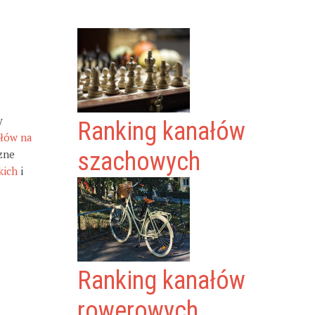
y
Ranking kanałów
ałów na
zne
szachowych
kich
i
Ranking kanałów
rowerowych