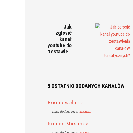
Jak
zgłosić
kanał
youtube do
zestawie…
5 OSTATNIO DODANYCH KANAŁÓW
Roomewolucje
kanal dodany przez
anonim
Roman Maximov
kanal dodany przez
anonim