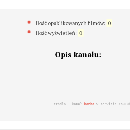
ilość opublikowanych filmów:
0
ilość wyświetleń:
0
Opis kanału:
zródło - kanał
bombo
w serwisie YouTu