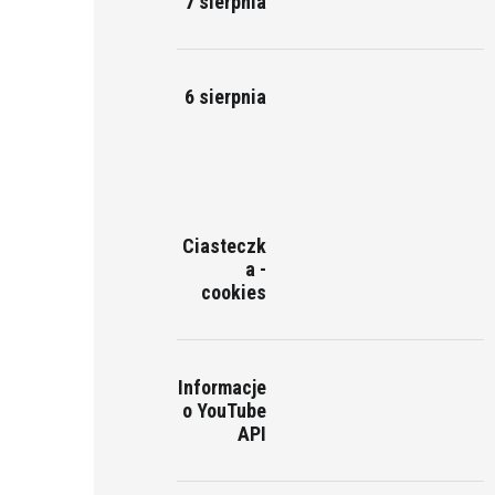
7 sierpnia
6 sierpnia
Ciasteczk
a -
cookies
Informacje
o YouTube
API