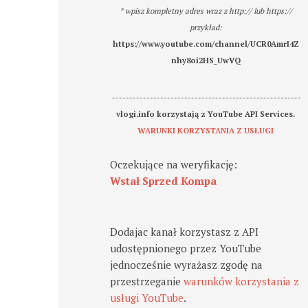
* wpisz kompletny adres wraz z http:// lub https://
przykład:
https://www.youtube.com/channel/UCR0AmrI4Z
nhy8oi2HS_UwVQ
-------------------------------------------------------
vlogi.info korzystają z YouTube API Services.
WARUNKI KORZYSTANIA Z USŁUGI
Oczekujące na weryfikację:
Wstał Sprzed Kompa
Dodajac kanał korzystasz z API
udostępnionego przez YouTube
jednocześnie wyrażasz zgodę na
przestrzeganie
warunków korzystania z
usługi YouTube
.