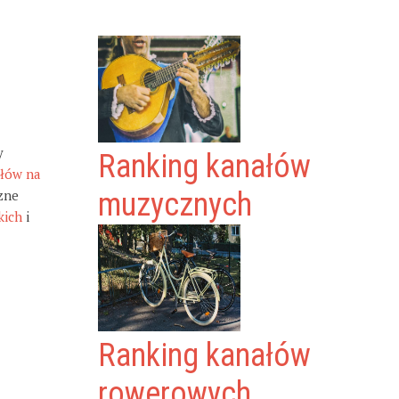
y
Ranking kanałów
ałów na
zne
muzycznych
kich
i
Ranking kanałów
rowerowych