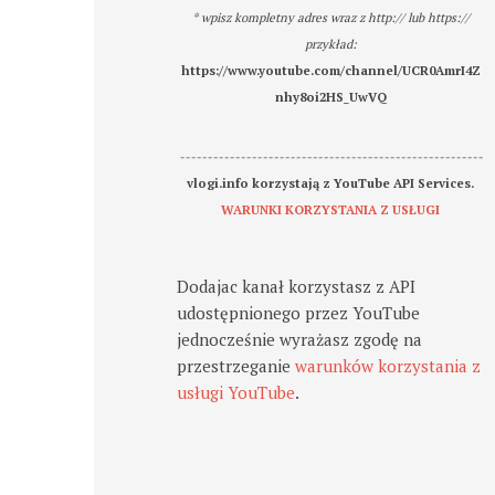
* wpisz kompletny adres wraz z http:// lub https://
przykład:
https://www.youtube.com/channel/UCR0AmrI4Z
nhy8oi2HS_UwVQ
-------------------------------------------------------
vlogi.info korzystają z YouTube API Services.
WARUNKI KORZYSTANIA Z USŁUGI
Dodajac kanał korzystasz z API
udostępnionego przez YouTube
jednocześnie wyrażasz zgodę na
przestrzeganie
warunków korzystania z
usługi YouTube
.