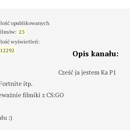
ilość opublikowanych
filmów:
25
ilość wyświetleń:
12292
Opis kanału:
Cześć ja jestem Ka P1
Fortnite itp.
eważnie filmiki z CS:GO
łu :)