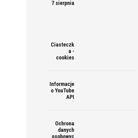
7 sierpnia
Ciasteczk
a -
cookies
Informacje
o YouTube
API
Ochrona
danych
osobowyc