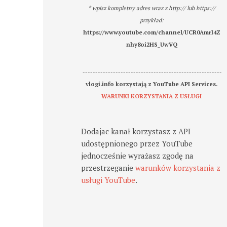
* wpisz kompletny adres wraz z http:// lub https://
przykład:
https://www.youtube.com/channel/UCR0AmrI4Z
nhy8oi2HS_UwVQ
-------------------------------------------------------
vlogi.info korzystają z YouTube API Services.
WARUNKI KORZYSTANIA Z USŁUGI
Dodajac kanał korzystasz z API
udostępnionego przez YouTube
jednocześnie wyrażasz zgodę na
przestrzeganie
warunków korzystania z
usługi YouTube
.