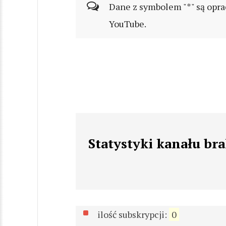
Dane z symbolem "*" są opra
YouTube.
Statystyki kanału br
ilość subskrypcji:
0