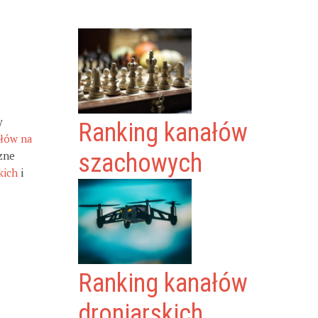
y
Ranking kanałów
ałów na
zne
szachowych
kich
i
Ranking kanałów
droniarskich