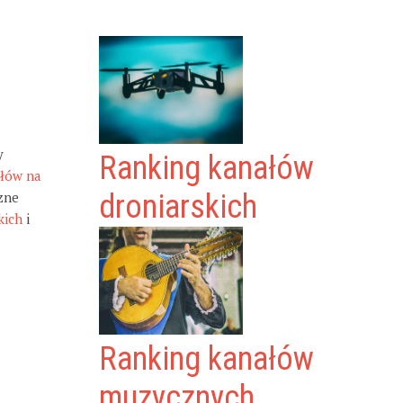
y
Ranking kanałów
ałów na
zne
droniarskich
kich
i
Ranking kanałów
muzycznych