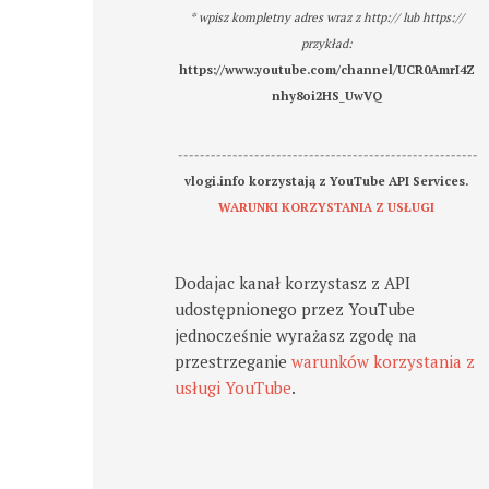
* wpisz kompletny adres wraz z http:// lub https://
przykład:
https://www.youtube.com/channel/UCR0AmrI4Z
nhy8oi2HS_UwVQ
-------------------------------------------------------
vlogi.info korzystają z YouTube API Services.
WARUNKI KORZYSTANIA Z USŁUGI
Dodajac kanał korzystasz z API
udostępnionego przez YouTube
jednocześnie wyrażasz zgodę na
przestrzeganie
warunków korzystania z
usługi YouTube
.