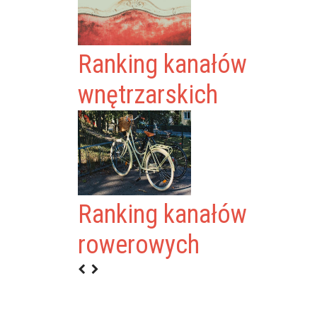
Ranking kanałów
wnętrzarskich
AM
KO-
Ranking kanałów
YSKI
rowerowych