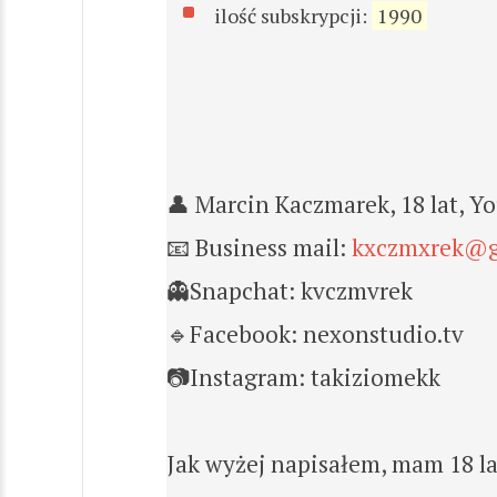
ilość subskrypcji:
1990
👤 Marcin Kaczmarek, 18 lat, Y
📧 Business mail:
kxczmxrek@g
👻Snapchat: kvczmvrek
🔹Facebook: nexonstudio.tv
📷Instagram: takiziomekk
Jak wyżej napisałem, mam 18 lat