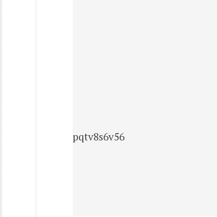
pqtv8s6v56