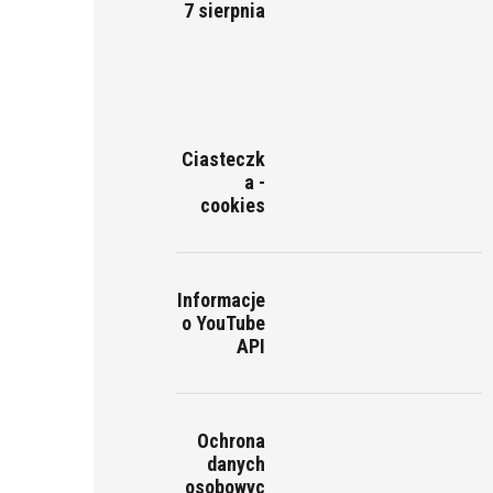
7 sierpnia
Ciasteczk
a -
cookies
Informacje
o YouTube
API
Ochrona
danych
osobowyc