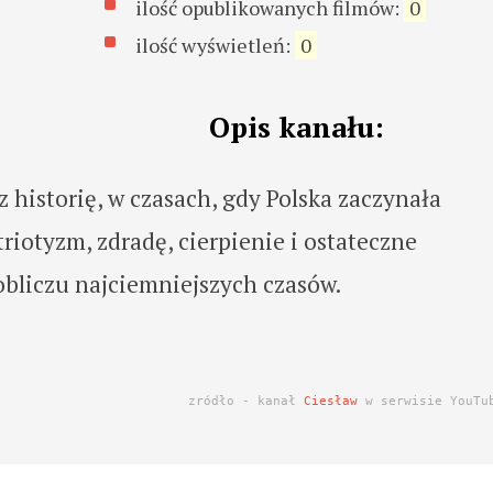
ilość opublikowanych filmów:
0
ilość wyświetleń:
0
Opis kanału:
 historię, w czasach, gdy Polska zaczynała
triotyzm, zdradę, cierpienie i ostateczne
bliczu najciemniejszych czasów.
zródło - kanał
Ciesław
w serwisie YouTu