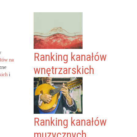
y
Ranking kanałów
ałów na
zne
wnętrzarskich
kich
i
Ranking kanałów
muzycznych