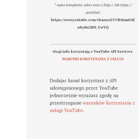
* wpisz kompletny adres wraz z http:// lub https://
przykład:
https://www.youtube.com/channel/UCR0AmrI4Z
nhy8oi2HS_UwVQ
-------------------------------------------------------
vlogi.info korzystają z YouTube API Services.
WARUNKI KORZYSTANIA Z USŁUGI
Dodajac kanał korzystasz z API
udostępnionego przez YouTube
jednocześnie wyrażasz zgodę na
przestrzeganie
warunków korzystania z
usługi YouTube
.