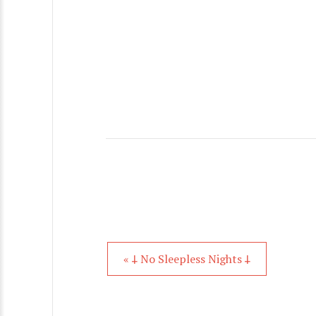
« 𐕣 No Sleepless Nights 𐕣