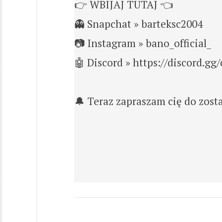
👉 WBIJAJ TUTAJ 👈
👻 Snapchat » barteksc2004
📷 Instagram » bano_official_
🤖 Discord » https://discord.g
🔔 Teraz zapraszam cię do zosta