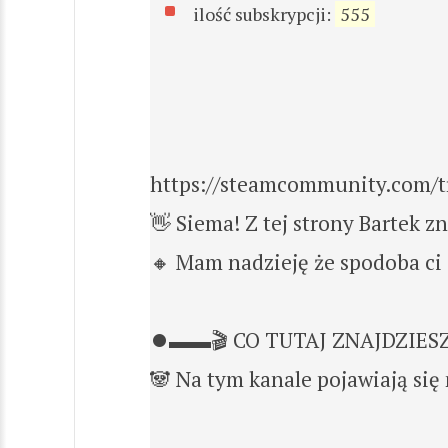
ilość subskrypcji:
555
https://steamcommunity.com/
👋 Siema! Z tej strony Bartek z
🔸 Mam nadzieję że spodoba ci 
⏺️▬▬🎬 CO TUTAJ ZNAJDZIES
🐼 Na tym kanale pojawiają się