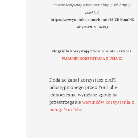
* wpisz kompletny adres wraz z http:// lub https://
przykład:
https://www.youtube.com/channel/UCR0AmrI4Z
nhy8oi2HS_UwVQ
-------------------------------------------------------
vlogi.info korzystają z YouTube API Services.
WARUNKI KORZYSTANIA Z USŁUGI
Dodajac kanał korzystasz z API
udostępnionego przez YouTube
jednocześnie wyrażasz zgodę na
przestrzeganie
warunków korzystania z
usługi YouTube
.