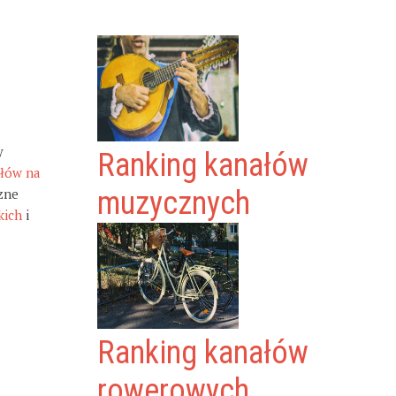
y
Ranking kanałów
ałów na
zne
muzycznych
kich
i
Ranking kanałów
rowerowych