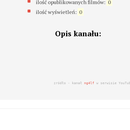
ilość opublikowanych filmów:
0
ilość wyświetleń:
0
Opis kanału:
zródło - kanał
ng4lf
w serwisie YouTu