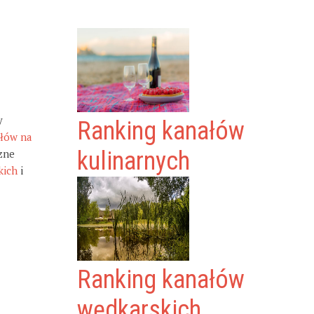
y
Ranking kanałów
ałów na
zne
kulinarnych
kich
i
Ranking kanałów
wędkarskich