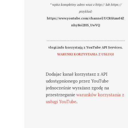
* wpisz kompletny adres wraz z http:// lub https://
przykład:
https://www.youtube.com/channel/UCR0AmrI4Z
nhy8oi2HS_UwVQ
-------------------------------------------------------
vlogi.info korzystają z YouTube API Services.
WARUNKI KORZYSTANIA Z USŁUGI
Dodajac kanał korzystasz z API
udostępnionego przez YouTube
jednocześnie wyrażasz zgodę na
przestrzeganie
warunków korzystania z
usługi YouTube
.