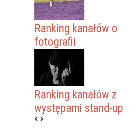
Ranking kanałów o
fotografii
A BIBLIOTEKA
Ranking kanałów z
 W KRAKOWIE
występami stand-up