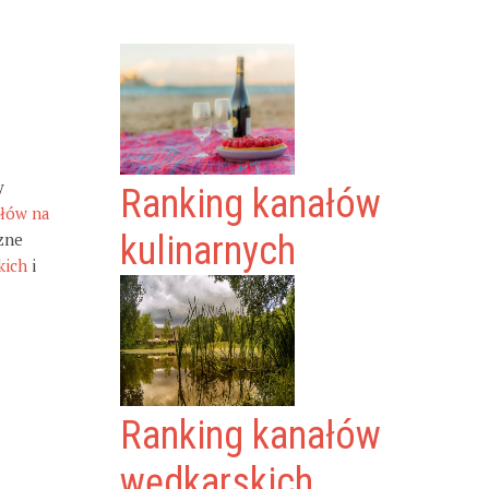
y
Ranking kanałów
ałów na
zne
kulinarnych
kich
i
Ranking kanałów
wędkarskich