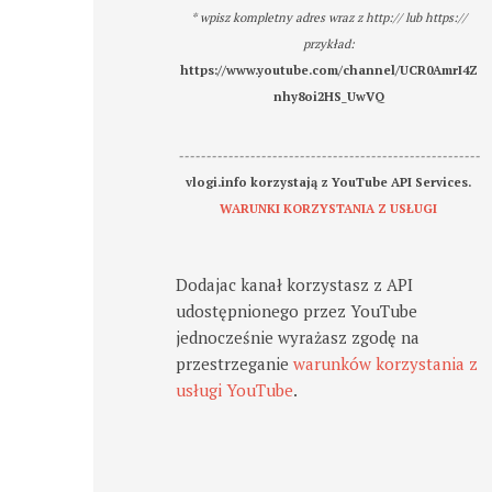
* wpisz kompletny adres wraz z http:// lub https://
przykład:
https://www.youtube.com/channel/UCR0AmrI4Z
nhy8oi2HS_UwVQ
-------------------------------------------------------
vlogi.info korzystają z YouTube API Services.
WARUNKI KORZYSTANIA Z USŁUGI
Dodajac kanał korzystasz z API
udostępnionego przez YouTube
jednocześnie wyrażasz zgodę na
przestrzeganie
warunków korzystania z
usługi YouTube
.