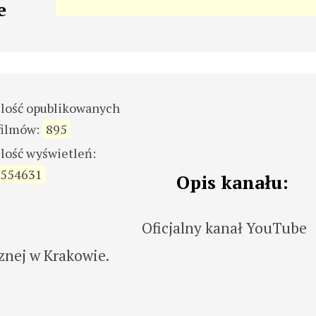
e
ilość opublikowanych
filmów:
895
ilość wyświetleń:
554631
Opis kanału:
Oficjalny kanał YouTube
znej w Krakowie.