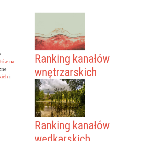
y
Ranking kanałów
ałów na
zne
wnętrzarskich
kich
i
Ranking kanałów
wędkarskich