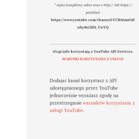
* wpisz kompletny adres wraz z http:// lub https://
przykład:
https://www.youtube.com/channel/UCR0AmrI4Z
nhy8oi2HS_UwVQ
-------------------------------------------------------
vlogi.info korzystają z YouTube API Services.
WARUNKI KORZYSTANIA Z USŁUGI
Dodajac kanał korzystasz z API
udostępnionego przez YouTube
jednocześnie wyrażasz zgodę na
przestrzeganie
warunków korzystania z
usługi YouTube
.