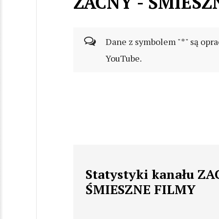
ZACNY - ŚMIESZ
Dane z symbolem "*" są opra
YouTube.
Statystyki kanału ZA
ŚMIESZNE FILMY