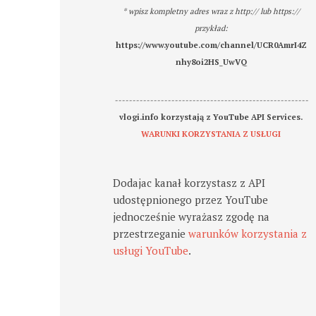
* wpisz kompletny adres wraz z http:// lub https://
przykład:
https://www.youtube.com/channel/UCR0AmrI4Z
nhy8oi2HS_UwVQ
-------------------------------------------------------
vlogi.info korzystają z YouTube API Services.
WARUNKI KORZYSTANIA Z USŁUGI
Dodajac kanał korzystasz z API
udostępnionego przez YouTube
jednocześnie wyrażasz zgodę na
przestrzeganie
warunków korzystania z
usługi YouTube
.