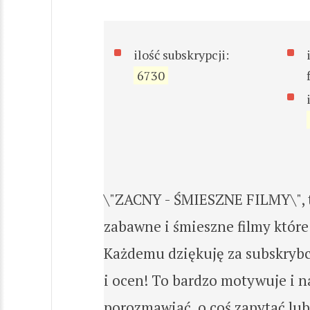
ilość subskrypcji:
6730
\"ZACNY - ŚMIESZNE FILMY\", 
zabawne i śmieszne filmy które
Każdemu dziękuję za subskrybcj
i ocen! To bardzo motywuje i n
porozmawiać, o coś zapytać lub