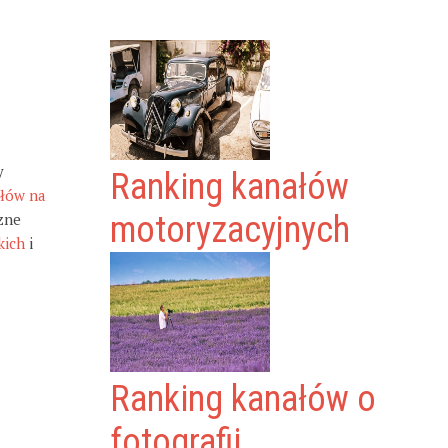
y
Ranking kanałów
ałów na
zne
motoryzacyjnych
kich
i
Ranking kanałów o
fotografii