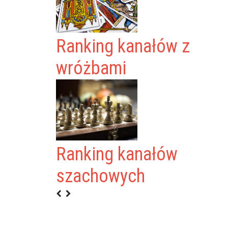
Ranking kanałów z
wróżbami
Ranking kanałów
IESZNE FILMY
szachowych