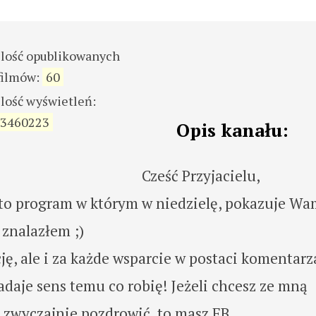
ilość opublikowanych
filmów:
60
ilość wyświetleń:
3460223
Opis kanału:
Cześć Przyjacielu,
to program w którym w niedzielę, pokazuje Wa
 znalazłem ;)
ę, ale i za każde wsparcie w postaci komentarz
adaje sens temu co robię! Jeżeli chcesz ze mną
 zwyczajnie pozdrowić, to masz FB.