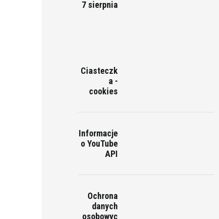
7 sierpnia
Ciasteczk
a -
cookies
Informacje
o YouTube
API
Ochrona
danych
osobowyc