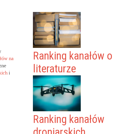
y
Ranking kanałów o
ałów na
zne
literaturze
kich
i
Ranking kanałów
droniarskich