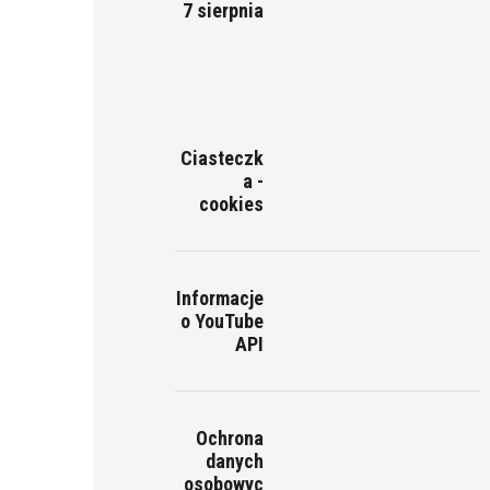
7 sierpnia
Ciasteczk
a -
cookies
Informacje
o YouTube
API
Ochrona
danych
osobowyc