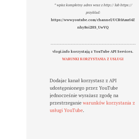
* wpisz kompletny adres wraz z http:// lub https://
przykład:
https://www.youtube.com/channel/UCR0AmrI4Z
nhy8oi2HS_UwVQ
-------------------------------------------------------
vlogi.info korzystają z YouTube API Services.
WARUNKI KORZYSTANIA Z USŁUGI
Dodajac kanał korzystasz z API
udostępnionego przez YouTube
jednocześnie wyrażasz zgodę na
przestrzeganie
warunków korzystania z
usługi YouTube
.