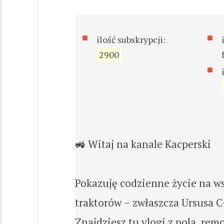
ilość subskrypcji:
2900
🚜 Witaj na kanale Kacperski
Pokazuję codzienne życie na wsi
traktorów – zwłaszcza Ursusa C
Znajdziesz tu vlogi z pola, rem