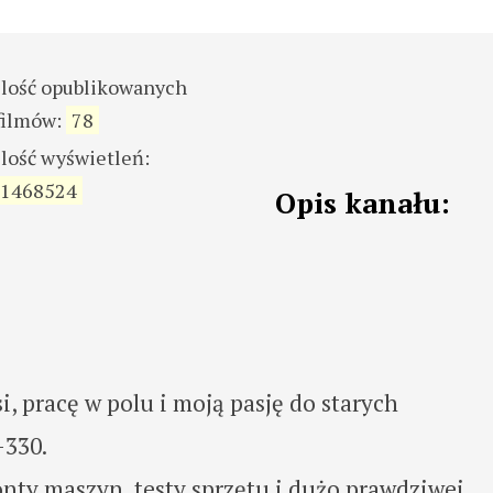
ilość opublikowanych
filmów:
78
ilość wyświetleń:
1468524
Opis kanału:
, pracę w polu i moją pasję do starych
-330.
onty maszyn, testy sprzętu i dużo prawdziwej