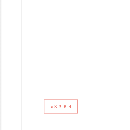
« S_3_B_4