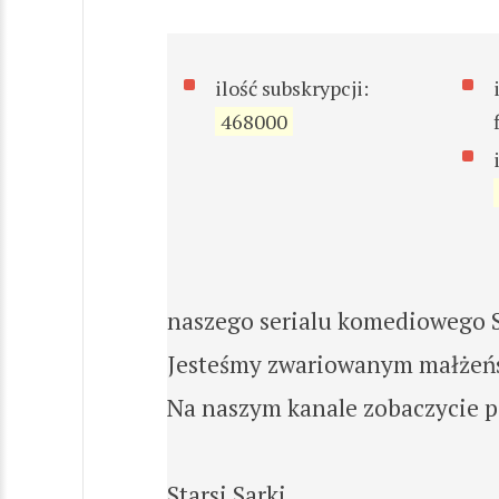
ilość subskrypcji:
468000
naszego serialu komediowego St
Jesteśmy zwariowanym małżeńst
Na naszym kanale zobaczycie pa
Starsi Sarki