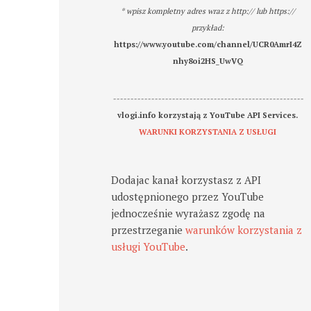
* wpisz kompletny adres wraz z http:// lub https://
przykład:
https://www.youtube.com/channel/UCR0AmrI4Z
nhy8oi2HS_UwVQ
-------------------------------------------------------
vlogi.info korzystają z YouTube API Services.
WARUNKI KORZYSTANIA Z USŁUGI
Dodajac kanał korzystasz z API
udostępnionego przez YouTube
jednocześnie wyrażasz zgodę na
przestrzeganie
warunków korzystania z
usługi YouTube
.