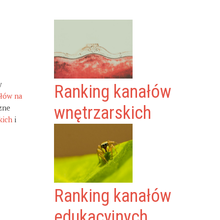
y
Ranking kanałów
ałów na
zne
wnętrzarskich
kich
i
Ranking kanałów
edukacyjnych