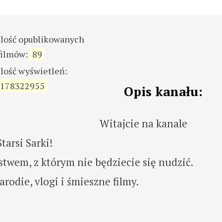
ilość opublikowanych
filmów:
89
ilość wyświetleń:
178322955
Opis kanału:
Witajcie na kanale
arsi Sarki!
wem, z którym nie będziecie się nudzić.
rodie, vlogi i śmieszne filmy.