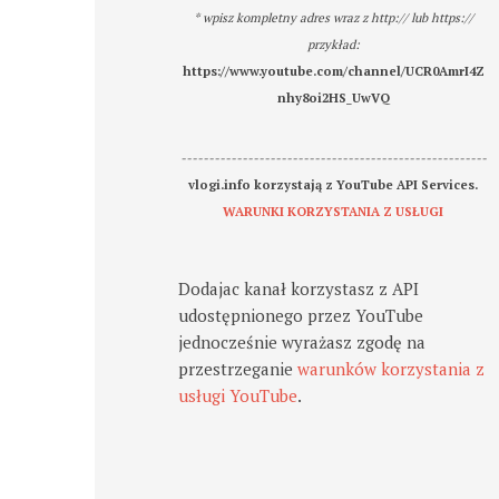
* wpisz kompletny adres wraz z http:// lub https://
przykład:
https://www.youtube.com/channel/UCR0AmrI4Z
nhy8oi2HS_UwVQ
-------------------------------------------------------
vlogi.info korzystają z YouTube API Services.
WARUNKI KORZYSTANIA Z USŁUGI
Dodajac kanał korzystasz z API
udostępnionego przez YouTube
jednocześnie wyrażasz zgodę na
przestrzeganie
warunków korzystania z
usługi YouTube
.