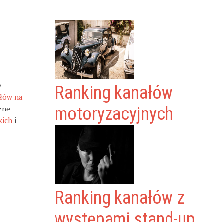
y
Ranking kanałów
ałów na
zne
motoryzacyjnych
kich
i
Ranking kanałów z
występami stand-up