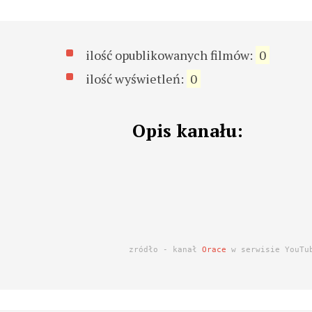
ilość opublikowanych filmów:
0
ilość wyświetleń:
0
Opis kanału:
zródło - kanał
Orace
w serwisie YouTu