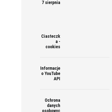
7 sierpnia
Ciasteczk
a -
cookies
Informacje
o YouTube
API
Ochrona
danych
osobowyc