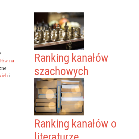
y
Ranking kanałów
ałów na
zne
szachowych
kich
i
Ranking kanałów o
literaturze