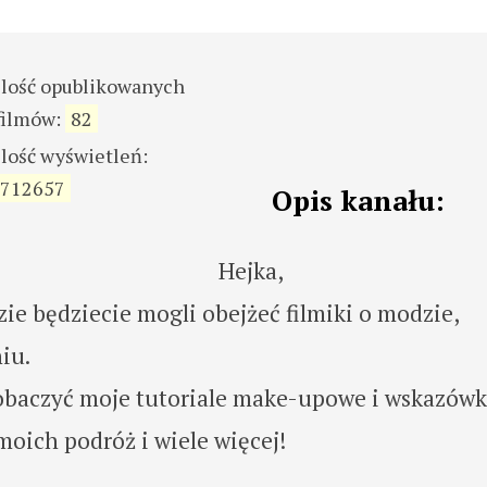
ilość opublikowanych
filmów:
82
ilość wyświetleń:
712657
Opis kanału:
Hejka,
e będziecie mogli obejżeć filmiki o modzie,
iu.
obaczyć moje tutoriale make-upowe i wskazówk
 moich podróż i wiele więcej!