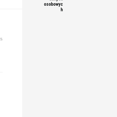
osobowyc
h
26