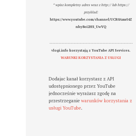
* wpisz kompletny adres wraz z http:// lub https://
przykład:
https://www.youtube.com/channel/UCR0AmrI4Z
nhy8oi2HS_UwVQ
-------------------------------------------------------
vlogi.info korzystają z YouTube API Services.
WARUNKI KORZYSTANIA Z USŁUGI
Dodajac kanał korzystasz z API
udostępnionego przez YouTube
jednocześnie wyrażasz zgodę na
przestrzeganie
warunków korzystania z
usługi YouTube
.