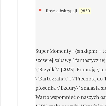
ilość subskrypcji:
9850
Super Momenty - (smkkpm) – to
szczerej zabawy i fantastyczne
\"Brzydki\" [2023]. Promują \"p
\"Kartografia\" i \"Piechotą do 
piosenka \"Bzdury\" znalazła s
Warto wspomnieć o naszych os