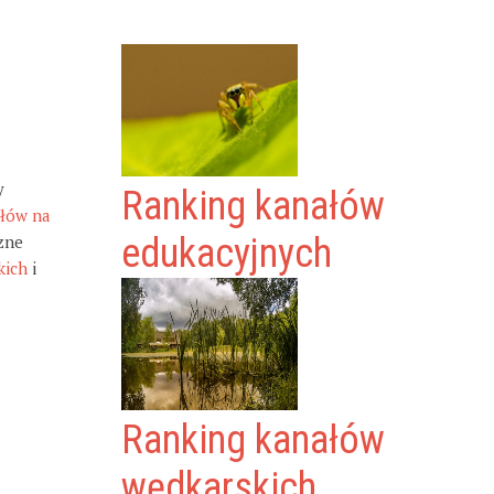
y
Ranking kanałów
ałów na
zne
edukacyjnych
kich
i
Ranking kanałów
wędkarskich