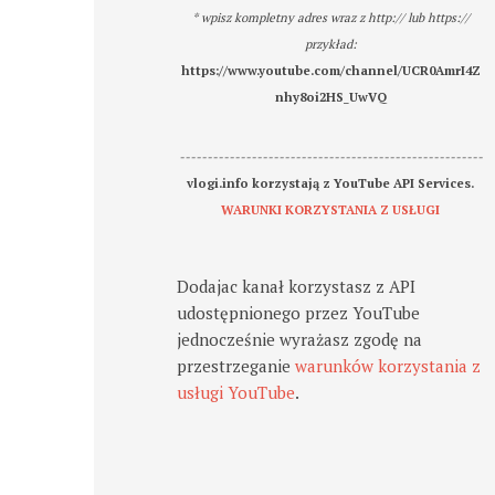
* wpisz kompletny adres wraz z http:// lub https://
przykład:
https://www.youtube.com/channel/UCR0AmrI4Z
nhy8oi2HS_UwVQ
-------------------------------------------------------
vlogi.info korzystają z YouTube API Services.
WARUNKI KORZYSTANIA Z USŁUGI
Dodajac kanał korzystasz z API
udostępnionego przez YouTube
jednocześnie wyrażasz zgodę na
przestrzeganie
warunków korzystania z
usługi YouTube
.