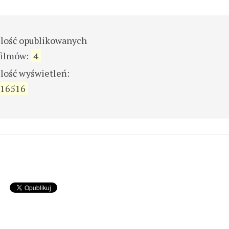
ilość opublikowanych
filmów:
4
ilość wyświetleń:
16516