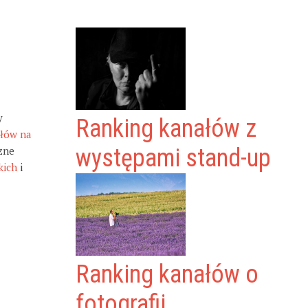
y
Ranking kanałów z
ałów na
zne
występami stand-up
kich
i
Ranking kanałów o
fotografii