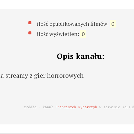
ilość opublikowanych filmów:
0
ilość wyświetleń:
0
Opis kanału:
na streamy z gier horrorowych
zródło - kanał
Franciszek Rybarczyk
w serwisie YouTu