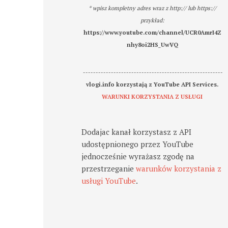
* wpisz kompletny adres wraz z http:// lub https://
przykład:
https://www.youtube.com/channel/UCR0AmrI4Z
nhy8oi2HS_UwVQ
-------------------------------------------------------
vlogi.info korzystają z YouTube API Services.
WARUNKI KORZYSTANIA Z USŁUGI
Dodajac kanał korzystasz z API
udostępnionego przez YouTube
jednocześnie wyrażasz zgodę na
przestrzeganie
warunków korzystania z
usługi YouTube
.