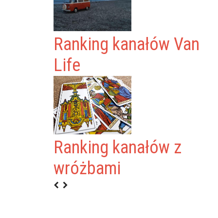
Ranking kanałów Van
Life
Ranking kanałów z
K RYBARCZYK
wróżbami