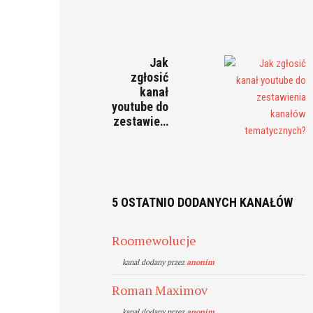
Jak
zgłosić
kanał
youtube do
zestawie…
5 OSTATNIO DODANYCH KANAŁÓW
Roomewolucje
kanal dodany przez
anonim
Roman Maximov
kanal dodany przez
anonim