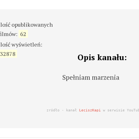
ilość opublikowanych
filmów:
62
ilość wyświetleń:
32878
Opis kanału:
Spełniam marzenia
zródło - kanał
LeciszKapi
w serwisie YouTu