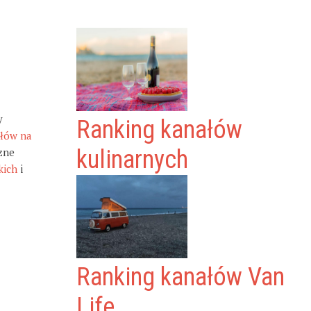
y
Ranking kanałów
ałów na
zne
kulinarnych
kich
i
Ranking kanałów Van
Life