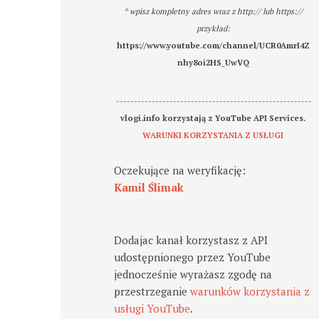
* wpisz kompletny adres wraz z http:// lub https://
przykład:
https://www.youtube.com/channel/UCR0AmrI4Z
nhy8oi2HS_UwVQ
-------------------------------------------------------
vlogi.info korzystają z YouTube API Services.
WARUNKI KORZYSTANIA Z USŁUGI
Oczekujące na weryfikację:
Kamil Ślimak
Dodajac kanał korzystasz z API
udostępnionego przez YouTube
jednocześnie wyrażasz zgodę na
przestrzeganie
warunków korzystania z
usługi YouTube
.