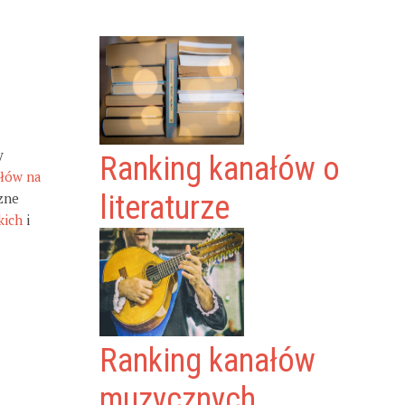
y
Ranking kanałów o
ałów na
zne
literaturze
kich
i
Ranking kanałów
muzycznych