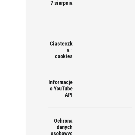
7 sierpnia
Ciasteczk
a -
cookies
Informacje
o YouTube
API
Ochrona
danych
osobowyc