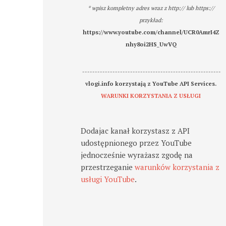
* wpisz kompletny adres wraz z http:// lub https://
przykład:
https://www.youtube.com/channel/UCR0AmrI4Z
nhy8oi2HS_UwVQ
-------------------------------------------------------
vlogi.info korzystają z YouTube API Services.
WARUNKI KORZYSTANIA Z USŁUGI
Dodajac kanał korzystasz z API
udostępnionego przez YouTube
jednocześnie wyrażasz zgodę na
przestrzeganie
warunków korzystania z
usługi YouTube
.