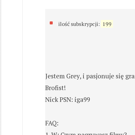
ilość subskrypcji:
199
Jestem Grey, i pasjonuje się gr
Brofist!
Nick PSN: iga99
FAQ:
1. W: Czym nagrywasz filmy?