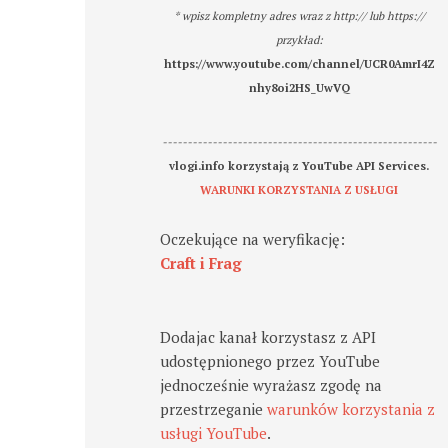
* wpisz kompletny adres wraz z http:// lub https://
przykład:
https://www.youtube.com/channel/UCR0AmrI4Z
nhy8oi2HS_UwVQ
-------------------------------------------------------
vlogi.info korzystają z YouTube API Services.
WARUNKI KORZYSTANIA Z USŁUGI
Oczekujące na weryfikację:
Craft i Frag
Dodajac kanał korzystasz z API
udostępnionego przez YouTube
jednocześnie wyrażasz zgodę na
przestrzeganie
warunków korzystania z
usługi YouTube
.