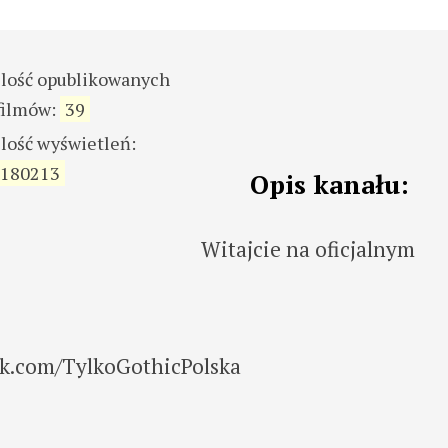
ilość opublikowanych
filmów:
39
ilość wyświetleń:
180213
Opis kanału:
Witajcie na oficjalnym
ook.com/TylkoGothicPolska