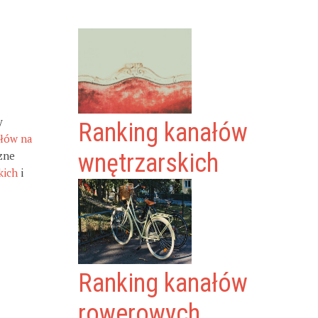
y
Ranking kanałów
ałów na
zne
wnętrzarskich
kich
i
Ranking kanałów
rowerowych