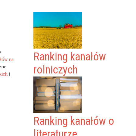
y
Ranking kanałów
ałów na
zne
rolniczych
kich
i
Ranking kanałów o
literaturze