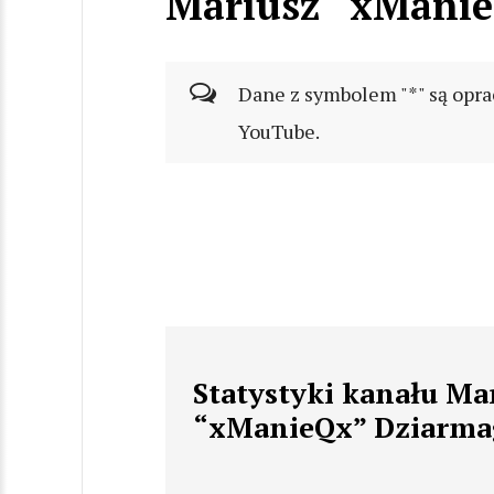
Mariusz “xManie
Dane z symbolem "*" są opra
YouTube.
Statystyki kanału Ma
“xManieQx” Dziarma