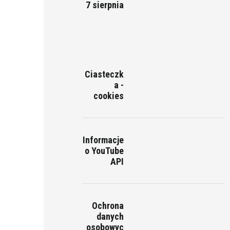
7 sierpnia
Ciasteczk
a -
cookies
Informacje
o YouTube
API
Ochrona
danych
osobowyc