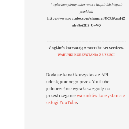
* wpisz kompletny adres wraz z http:// lub https://
przykład:
https://www.youtube.com/channel/UCR0AmrI4Z
nhy8oi2HS_UwVQ
-------------------------------------------------------
vlogi.info korzystają z YouTube API Services.
WARUNKI KORZYSTANIA Z USŁUGI
Dodajac kanał korzystasz z API
udostępnionego przez YouTube
jednocześnie wyrażasz zgodę na
przestrzeganie
warunków korzystania z
usługi YouTube
.