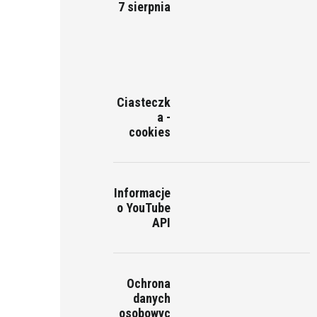
7 sierpnia
Ciasteczk
a -
cookies
Informacje
o YouTube
API
Ochrona
danych
osobowyc