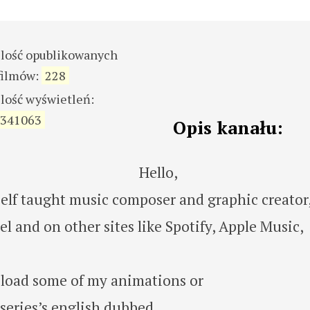
ilość opublikowanych
filmów:
228
ilość wyświetleń:
341063
Opis kanału:
Hello,
elf taught music composer and graphic creator
l and on other sites like Spotify, Apple Music,
pload some of my animations or
 series’s english dubbed.