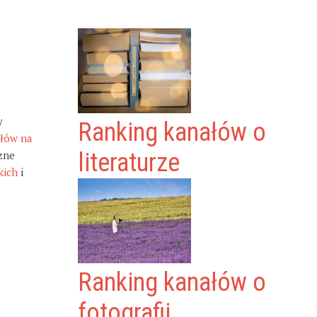
y
Ranking kanałów o
ałów na
zne
literaturze
kich
i
Ranking kanałów o
fotografii