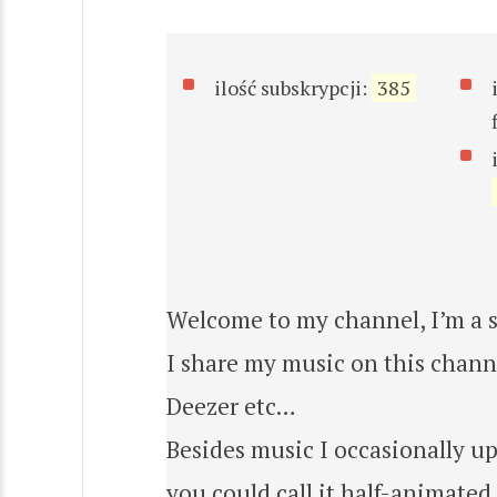
ilość subskrypcji:
385
Welcome to my channel, I’m a s
I share my music on this channe
Deezer etc…
Besides music I occasionally u
you could call it half-animated