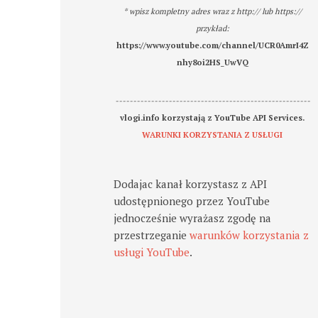
* wpisz kompletny adres wraz z http:// lub https://
przykład:
https://www.youtube.com/channel/UCR0AmrI4Z
nhy8oi2HS_UwVQ
-------------------------------------------------------
vlogi.info korzystają z YouTube API Services.
WARUNKI KORZYSTANIA Z USŁUGI
Dodajac kanał korzystasz z API
udostępnionego przez YouTube
jednocześnie wyrażasz zgodę na
przestrzeganie
warunków korzystania z
usługi YouTube
.