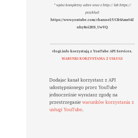
* wpisz kompletny adres wraz z http:// lub https://
przykład:
https://www.youtube.com/channel/UCR0AmrI4Z
nhy8oi2HS_UwVQ
-------------------------------------------------------
vlogi.info korzystają z YouTube API Services.
WARUNKI KORZYSTANIA Z USŁUGI
Dodajac kanał korzystasz z API
udostępnionego przez YouTube
jednocześnie wyrażasz zgodę na
przestrzeganie
warunków korzystania z
usługi YouTube
.