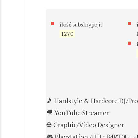
ilość subskrypcji:
1270
🎵 Hardstyle & Hardcore DJ/Pr
🎥 YouTube Streamer
☢️ Graphic/Video Designer
🎮 Playstation 4 ID : B4RT0L-_-