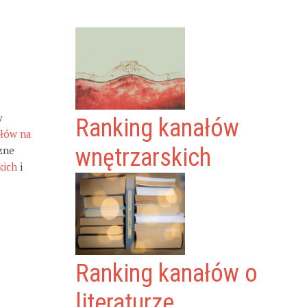
y
Ranking kanałów
ałów na
zne
wnętrzarskich
kich
i
Ranking kanałów o
literaturze