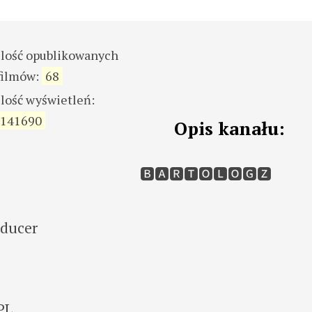
ilość opublikowanych
filmów:
68
ilość wyświetleń:
141690
Opis kanału:
🅱🅰🆁🆃🅾🅻🅾🅶🆉
oducer
PL