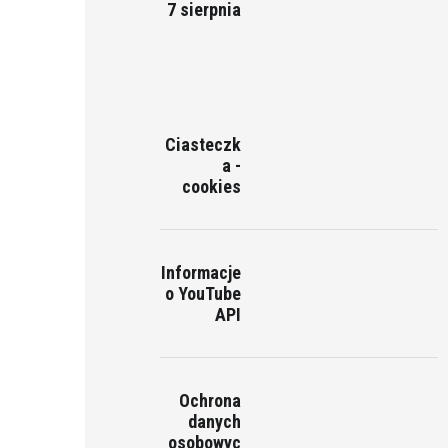
7 sierpnia
Ciasteczk
a -
cookies
Informacje
o YouTube
API
Ochrona
danych
osobowyc