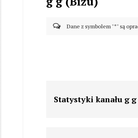
g g (Biżu)
Dane z symbolem "*" są opra
Statystyki kanału g g